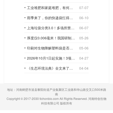
工业堆肥和家庭堆肥，有何不同？
07-07
雨季来了，你的快递袋扛得住吗？
06-10
上海垃圾分类3.0！多场所禁止使用一次性塑料袋；推动快递包装绿色转型
06-07
厚度仅0.006毫米！我国研制出超薄型全生物降解渗水地膜
05-26
印刷对生物降解塑料袋是否构成影响？
05-06
2026年10月1日起实施！3项生物降解能力检测新国标
04-27
《生态环境法典》全文来了！降解材料、生物基应用与包装环保规范
04-04
地址：河南鹤壁市浚县黎阳街道产业集聚区工业路和华山路交叉口500米路
南
Copyright © 2017-2030 tichonbio.com All Rights Reserved. 河南特创生物
科技有限公司 版权所有