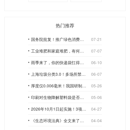
热门推荐
国务院批复！推广绿色消费，引导使用环保可降解包装材料
07-21
工业堆肥和家庭堆肥，有何不同？
07-07
雨季来了，你的快递袋扛得住吗？
06-10
上海垃圾分类3.0！多场所禁止使用一次性塑料袋；推动快递包装绿色转型
06-07
厚度仅0.006毫米！我国研制出超薄型全生物降解渗水地膜
05-26
印刷对生物降解塑料袋是否构成影响？
05-06
2026年10月1日起实施！3项生物降解能力检测新国标
04-27
《生态环境法典》全文来了！降解材料、生物基应用与包装环保规范
04-04