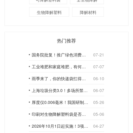
生物降解塑料
降解材料
热门推荐
国务院批复！推广绿色消费，引导使用环保可降解包装材料
07-21
工业堆肥和家庭堆肥，有何不同？
07-07
雨季来了，你的快递袋扛得住吗？
06-10
上海垃圾分类3.0！多场所禁止使用一次性塑料袋；推动快递包装绿色转型
06-07
厚度仅0.006毫米！我国研制出超薄型全生物降解渗水地膜
05-26
印刷对生物降解塑料袋是否构成影响？
05-06
2026年10月1日起实施！3项生物降解能力检测新国标
04-27