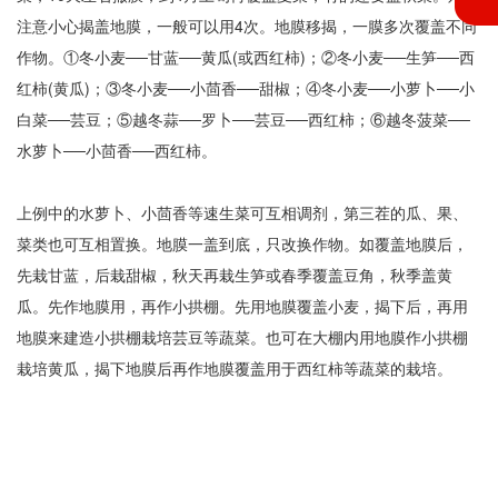
注意小心揭盖地膜，一般可以用4次。地膜移揭，一膜多次覆盖不同
作物。①冬小麦──甘蓝──黄瓜(或西红柿)；②冬小麦──生笋──西
红柿(黄瓜)；③冬小麦──小茴香──甜椒；④冬小麦──小萝卜──小
白菜──芸豆；⑤越冬蒜──罗卜──芸豆──西红柿；⑥越冬菠菜──
水萝卜──小茴香──西红柿。
上例中的水萝卜、小茴香等速生菜可互相调剂，第三茬的瓜、果、
菜类也可互相置换。地膜一盖到底，只改换作物。如覆盖地膜后，
先栽甘蓝，后栽甜椒，秋天再栽生笋或春季覆盖豆角，秋季盖黄
瓜。先作地膜用，再作小拱棚。先用地膜覆盖小麦，揭下后，再用
地膜来建造小拱棚栽培芸豆等蔬菜。也可在大棚内用地膜作小拱棚
栽培黄瓜，揭下地膜后再作地膜覆盖用于西红柿等蔬菜的栽培。