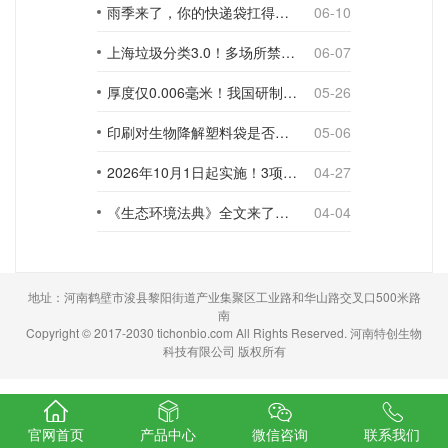
雨季来了，你的快递袋扛得住吗？
06-10
上海垃圾分类3.0！多场所禁止使用一次性塑料袋；推动快递包装绿色转型
06-07
厚度仅0.006毫米！我国研制出超薄型全生物降解渗水地膜
05-26
印刷对生物降解塑料袋是否构成影响？
05-06
2026年10月1日起实施！3项生物降解能力检测新国标
04-27
《生态环境法典》全文来了！降解材料、生物基应用与包装环保规范
04-04
地址：河南鹤壁市浚县黎阳街道产业集聚区工业路和华山路交叉口500米路
南
Copyright © 2017-2030 tichonbio.com All Rights Reserved. 河南特创生物
科技有限公司 版权所有
官网首页
产品中心
微信咨询
联系我们
//