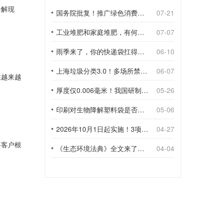
降解现
国务院批复！推广绿色消费，引导使用环保可降解包装材料
07-21
工业堆肥和家庭堆肥，有何不同？
07-07
雨季来了，你的快递袋扛得住吗？
06-10
上海垃圾分类3.0！多场所禁止使用一次性塑料袋；推动快递包装绿色转型
06-07
在越来越
厚度仅0.006毫米！我国研制出超薄型全生物降解渗水地膜
05-26
印刷对生物降解塑料袋是否构成影响？
05-06
2026年10月1日起实施！3项生物降解能力检测新国标
04-27
要客户根
《生态环境法典》全文来了！降解材料、生物基应用与包装环保规范
04-04