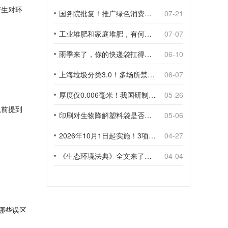
产生对环
国务院批复！推广绿色消费，引导使用环保可降解包装材料
07-21
工业堆肥和家庭堆肥，有何不同？
07-07
雨季来了，你的快递袋扛得住吗？
06-10
上海垃圾分类3.0！多场所禁止使用一次性塑料袋；推动快递包装绿色转型
06-07
厚度仅0.006毫米！我国研制出超薄型全生物降解渗水地膜
05-26
以前提到
印刷对生物降解塑料袋是否构成影响？
05-06
2026年10月1日起实施！3项生物降解能力检测新国标
04-27
《生态环境法典》全文来了！降解材料、生物基应用与包装环保规范
04-04
哪些误区