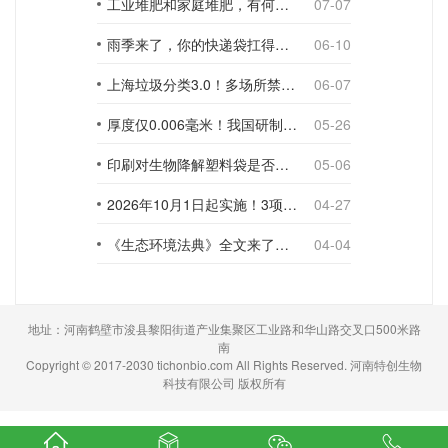
工业堆肥和家庭堆肥，有何不同？
07-07
雨季来了，你的快递袋扛得住吗？
06-10
上海垃圾分类3.0！多场所禁止使用一次性塑料袋；推动快递包装绿色转型
06-07
厚度仅0.006毫米！我国研制出超薄型全生物降解渗水地膜
05-26
印刷对生物降解塑料袋是否构成影响？
05-06
2026年10月1日起实施！3项生物降解能力检测新国标
04-27
《生态环境法典》全文来了！降解材料、生物基应用与包装环保规范
04-04
地址：河南鹤壁市浚县黎阳街道产业集聚区工业路和华山路交叉口500米路
南
Copyright © 2017-2030 tichonbio.com All Rights Reserved. 河南特创生物
科技有限公司 版权所有