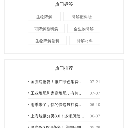
热门标签
生物降解
降解塑料袋
可降解塑料袋
全生物降解
生物降解塑料
降解材料
热门推荐
国务院批复！推广绿色消费，引导使用环保可降解包装材料
07-21
工业堆肥和家庭堆肥，有何不同？
07-07
雨季来了，你的快递袋扛得住吗？
06-10
上海垃圾分类3.0！多场所禁止使用一次性塑料袋；推动快递包装绿色转型
06-07
厚度仅0.006毫米！我国研制出超薄型全生物降解渗水地膜
05-26