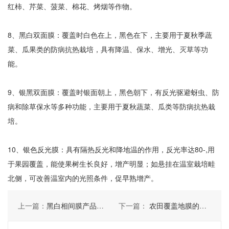
红柿、芹菜、菠菜、棉花、烤烟等作物。
8、黑白双面膜：覆盖时白色在上，黑色在下，主要用于夏秋季蔬
菜、瓜果类的防病抗热栽培，具有降温、保水、增光、灭草等功
能。
9、银黑双面膜：覆盖时银面朝上，黑色朝下，有反光驱避蚜虫、防
病和除草保水等多种功能，主要用于夏秋蔬菜、瓜类等防病抗热栽
培。
10、银色反光膜：具有隔热反光和降地温的作用，反光率达80-,用
于果园覆盖，能使果树生长良好，增产明显；如悬挂在温室栽培畦
北侧，可改善温室内的光照条件，促早熟增产。
上一篇：
黑白相间膜产品的性能及特点
下一篇：
农田覆盖地膜的好处