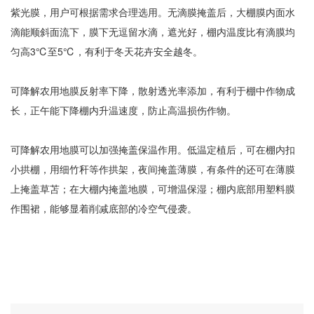
紫光膜，用户可根据需求合理选用。无滴膜掩盖后，大棚膜内面水
滴能顺斜面流下，膜下无逗留水滴，遮光好，棚内温度比有滴膜均
匀高3℃至5℃，有利于冬天花卉安全越冬。
可降解农用地膜反射率下降，散射透光率添加，有利于棚中作物成
长，正午能下降棚内升温速度，防止高温损伤作物。
可降解农用地膜可以加强掩盖保温作用。低温定植后，可在棚内扣
小拱棚，用细竹秆等作拱架，夜间掩盖薄膜，有条件的还可在薄膜
上掩盖草苫；在大棚内掩盖地膜，可增温保湿；棚内底部用塑料膜
作围裙，能够显着削减底部的冷空气侵袭。