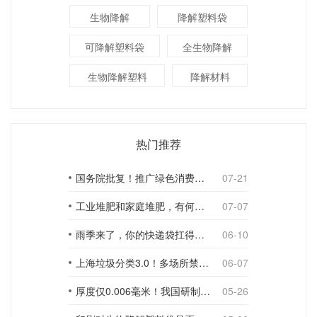
生物降解
降解塑料袋
可降解塑料袋
全生物降解
生物降解塑料
降解材料
热门推荐
国务院批复！推广绿色消费，引导使用环保可降解包装材料
07-21
工业堆肥和家庭堆肥，有何不同？
07-07
雨季来了，你的快递袋扛得住吗？
06-10
上海垃圾分类3.0！多场所禁止使用一次性塑料袋；推动快递包装绿色转型
06-07
厚度仅0.006毫米！我国研制出超薄型全生物降解渗水地膜
05-26