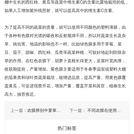
棚中生长的西红柿、黄瓜等蔬菜中维生素C的含量比露地栽培的低，
如果人工增加紫外线照射，就可以提高其中的维生素C含量。
为了提高不同的蔬菜的质量，就可以使用不同颜色的塑料薄膜，由
于各种有色膜对光谱的吸收和反射规律不同，所以对蔬菜生长及杂
草、病虫害、地温的影响也不一样。比如绿色膜多用于草莓、菜
豆、茄子、甜椒、西红柿、瓜类等蔬菜种植，可较好地起到防除杂
草的作用。在红色农膜下，胡萝卜直根长得更大，韭菜叶宽肉厚，
收获期提前，产量增加。紫色膜主要适用于冬春季温室或塑料大棚
的茄果类和绿叶类蔬菜栽培，能增进品质，提高产量。用黄色膜覆
盖黄瓜，可促进现蕾开花，增加产量，覆盖芹菜和莴苣，植株生长
高大，抽苔推迟。
上一篇：
农膜辨别中要掌握那些技巧
下一篇：
不同农膜在使用中的不同
热门标签