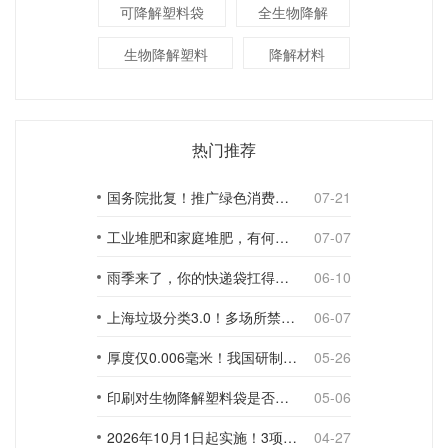
可降解塑料袋
全生物降解
生物降解塑料
降解材料
热门推荐
国务院批复！推广绿色消费，引导使用环保可降解包装材料
07-21
工业堆肥和家庭堆肥，有何不同？
07-07
雨季来了，你的快递袋扛得住吗？
06-10
上海垃圾分类3.0！多场所禁止使用一次性塑料袋；推动快递包装绿色转型
06-07
厚度仅0.006毫米！我国研制出超薄型全生物降解渗水地膜
05-26
印刷对生物降解塑料袋是否构成影响？
05-06
2026年10月1日起实施！3项生物降解能力检测新国标
04-27