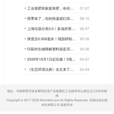
工业堆肥和家庭堆肥，有何不同？
07-07
雨季来了，你的快递袋扛得住吗？
06-10
上海垃圾分类3.0！多场所禁止使用一次性塑料袋；推动快递包装绿色转型
06-07
厚度仅0.006毫米！我国研制出超薄型全生物降解渗水地膜
05-26
印刷对生物降解塑料袋是否构成影响？
05-06
2026年10月1日起实施！3项生物降解能力检测新国标
04-27
《生态环境法典》全文来了！降解材料、生物基应用与包装环保规范
04-04
地址：河南鹤壁市浚县黎阳街道产业集聚区工业路和华山路交叉口500米路
南
Copyright © 2017-2030 tichonbio.com All Rights Reserved. 河南特创生物
科技有限公司 版权所有