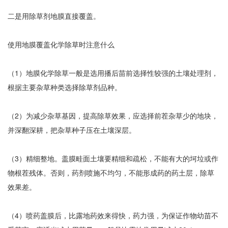
二是用除草剂地膜直接覆盖。
使用地膜覆盖化学除草时注意什么
（1）地膜化学除草一般是选用播后苗前选择性较强的土壤处理剂，
根据主要杂草种类选择除草剂品种。
（2）为减少杂草基因，提高除草效果，应选择前茬杂草少的地块，
并深翻深耕，把杂草种子压在土壤深层。
（3）精细整地。盖膜畦面土壤要精细和疏松，不能有大的坷垃或作
物根茬残体。否则，药剂喷施不均匀，不能形成药的药土层，除草
效果差。
（4）喷药盖膜后，比露地药效来得快，药力强，为保证作物幼苗不