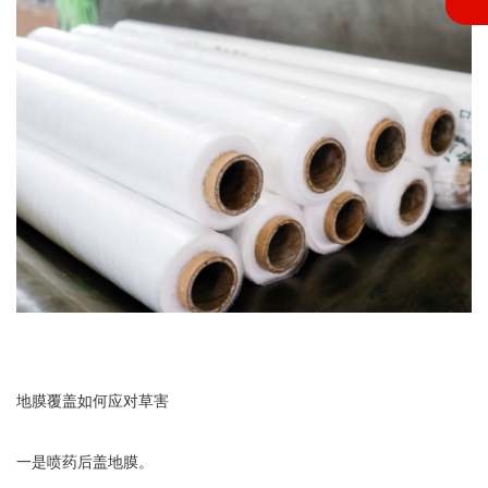
地膜覆盖如何应对草害
一是喷药后盖地膜。