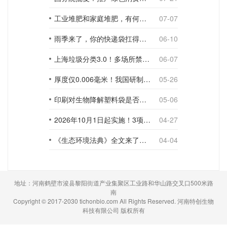
工业堆肥和家庭堆肥，有何不同？
07-07
雨季来了，你的快递袋扛得住吗？
06-10
上海垃圾分类3.0！多场所禁止使用一次性塑料袋；推动快递包装绿色转型
06-07
厚度仅0.006毫米！我国研制出超薄型全生物降解渗水地膜
05-26
印刷对生物降解塑料袋是否构成影响？
05-06
2026年10月1日起实施！3项生物降解能力检测新国标
04-27
《生态环境法典》全文来了！降解材料、生物基应用与包装环保规范
04-04
地址：河南鹤壁市浚县黎阳街道产业集聚区工业路和华山路交叉口500米路
南
Copyright © 2017-2030 tichonbio.com All Rights Reserved. 河南特创生物
科技有限公司 版权所有