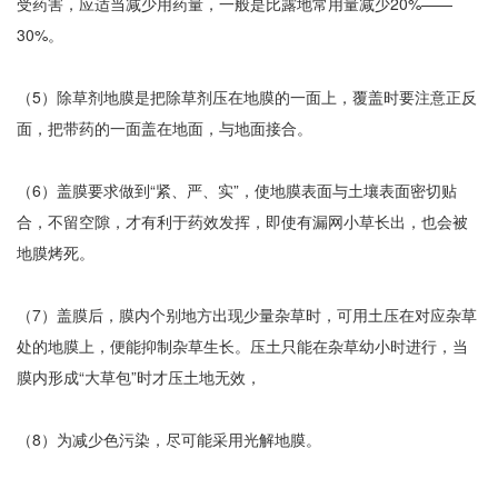
受药害，应适当减少用药量，一般是比露地常用量减少20%——
30%。
（5）除草剂地膜是把除草剂压在地膜的一面上，覆盖时要注意正反
面，把带药的一面盖在地面，与地面接合。
（6）盖膜要求做到“紧、严、实”，使地膜表面与土壤表面密切贴
合，不留空隙，才有利于药效发挥，即使有漏网小草长出，也会被
地膜烤死。
（7）盖膜后，膜内个别地方出现少量杂草时，可用土压在对应杂草
处的地膜上，便能抑制杂草生长。压土只能在杂草幼小时进行，当
膜内形成“大草包”时才压土地无效，
（8）为减少色污染，尽可能采用光解地膜。