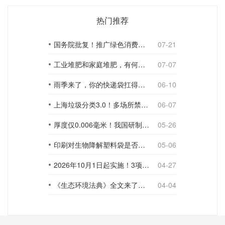
热门推荐
国务院批复！推广绿色消费，引导使用环保可降解包装材料
07-21
工业堆肥和家庭堆肥，有何不同？
07-07
雨季来了，你的快递袋扛得住吗？
06-10
上海垃圾分类3.0！多场所禁止使用一次性塑料袋；推动快递包装绿色转型
06-07
厚度仅0.006毫米！我国研制出超薄型全生物降解渗水地膜
05-26
印刷对生物降解塑料袋是否构成影响？
05-06
2026年10月1日起实施！3项生物降解能力检测新国标
04-27
《生态环境法典》全文来了！降解材料、生物基应用与包装环保规范
04-04