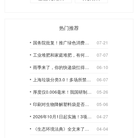
热门推荐
国务院批复！推广绿色消费，引导使用环保可降解包装材料
07-21
工业堆肥和家庭堆肥，有何不同？
07-07
雨季来了，你的快递袋扛得住吗？
06-10
上海垃圾分类3.0！多场所禁止使用一次性塑料袋；推动快递包装绿色转型
06-07
厚度仅0.006毫米！我国研制出超薄型全生物降解渗水地膜
05-26
印刷对生物降解塑料袋是否构成影响？
05-06
2026年10月1日起实施！3项生物降解能力检测新国标
04-27
《生态环境法典》全文来了！降解材料、生物基应用与包装环保规范
04-04