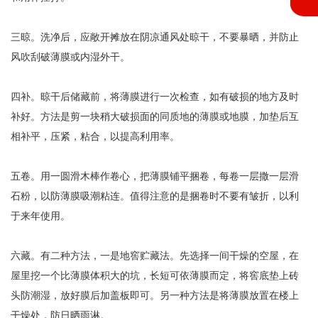
三晾。洗净后，应敞开摊放在阴凉通风处晾干，不要暴晒，并防止
风吹刮破薄膜或内湿外干。
四补。晾干后储藏前，将薄膜进行一次检查，如有破损的地方及时
补好。方法是剪一块稍大破损面的同质地的薄膜或地膜，加垫后互
相补平，压紧，粘合，以提高利用率。
五卷。用一圆滑木棒作卷心，把薄膜铺平捆卷，每卷一层撒一层滑
石粉，以防薄膜吸潮粘连。值得注意的是捆卷时不要有皱折，以利
于来年使用。
六藏。有二种方法，一是地窖贮藏法。先选择一间干燥的空屋，在
屋里挖一个比薄膜体积大的坑，长短可依薄膜而定，将窖底垫上砖
头防潮湿，放好膜后加盖板即可。另一种方法是将薄膜放置在楼上
干燥处，防日晒雨淋。