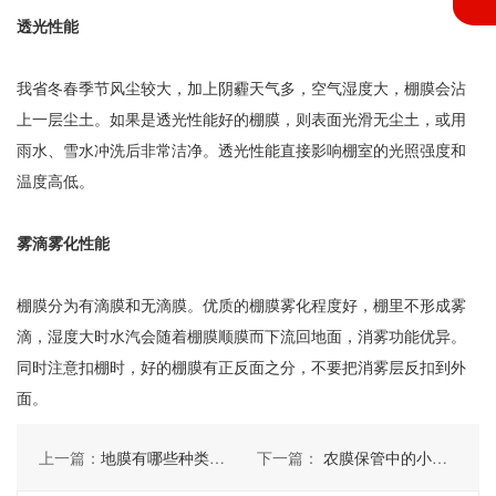
透光性能
我省冬春季节风尘较大，加上阴霾天气多，空气湿度大，棚膜会沾
上一层尘土。如果是透光性能好的棚膜，则表面光滑无尘土，或用
雨水、雪水冲洗后非常洁净。透光性能直接影响棚室的光照强度和
温度高低。
雾滴雾化性能
棚膜分为有滴膜和无滴膜。优质的棚膜雾化程度好，棚里不形成雾
滴，湿度大时水汽会随着棚膜顺膜而下流回地面，消雾功能优异。
同时注意扣棚时，好的棚膜有正反面之分，不要把消雾层反扣到外
面。
上一篇：
地膜有哪些种类及作用
下一篇：
农膜保管中的小技巧