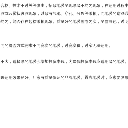
不合格、技术不过关等缘由，招致地膜呈现厚薄不均匀现象，在运用过程
水纹或云雾状斑纹现象，以致有气泡、穿孔、分裂等破损，而地膜的这些
否均匀，能否存在起褶破损现象。质量好的地膜整卷匀实，呈雪白色，透
。
不同的掩盖方式需求不同宽度的地膜，过宽糜费，过窄无法运用。
系不大，选择厚的地膜会增加投资本钱，为降低投资本钱应选用薄的地膜
反映运用效果良好、厂家有质量保证的品牌地膜。置办地膜时，应索要发