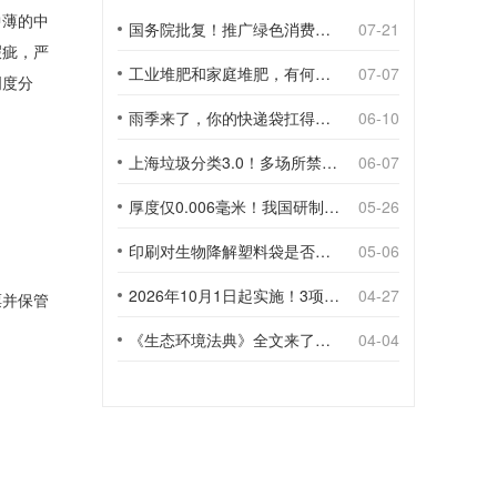
中薄的中
国务院批复！推广绿色消费，引导使用环保可降解包装材料
07-21
瑕疵，严
工业堆肥和家庭堆肥，有何不同？
07-07
明度分
雨季来了，你的快递袋扛得住吗？
06-10
上海垃圾分类3.0！多场所禁止使用一次性塑料袋；推动快递包装绿色转型
06-07
厚度仅0.006毫米！我国研制出超薄型全生物降解渗水地膜
05-26
。
印刷对生物降解塑料袋是否构成影响？
05-06
2026年10月1日起实施！3项生物降解能力检测新国标
04-27
票并保管
《生态环境法典》全文来了！降解材料、生物基应用与包装环保规范
04-04