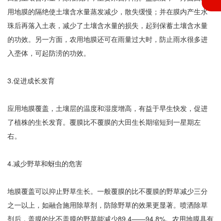
用地膜的隔绝使土壤含水量蒸发减少，散失缓慢；并在膜内产生水
珠后再落入土表，减少了土壤含水量的损失，起到保蓄土壤含水量
的功效。另一方面，农用地膜还可在雨量过大时，防止雨水很多进
入垄体，可起防涝的功效。
3.促进成长发育
应用地膜覆盖，土壤层的温度和湿度增高，有益于早生快发，促进
了植株的生长发育。覆膜比不覆膜的大田生长期缩短到一星期左
右。
4.减少野草和蚜虫的危害
地膜覆盖可以抑止野草生长。一般覆膜的比不覆膜的野草减少三分
之一以上，如融合施用除草剂，防除野草的效果更显著。喷洒除草
剂后，盖膜的比不盖膜的野草能减少89.4——94.8%。农用地膜具有