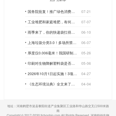
国务院批复！推广绿色消费，引导使用环保可降解包装材料
07-21
工业堆肥和家庭堆肥，有何不同？
07-07
雨季来了，你的快递袋扛得住吗？
06-10
上海垃圾分类3.0！多场所禁止使用一次性塑料袋；推动快递包装绿色转型
06-07
厚度仅0.006毫米！我国研制出超薄型全生物降解渗水地膜
05-26
印刷对生物降解塑料袋是否构成影响？
05-06
2026年10月1日起实施！3项生物降解能力检测新国标
04-27
《生态环境法典》全文来了！降解材料、生物基应用与包装环保规范
04-04
地址：河南鹤壁市浚县黎阳街道产业集聚区工业路和华山路交叉口500米路
南
Copyright © 2017-2030 tichonbio.com All Rights Reserved. 河南特创生物