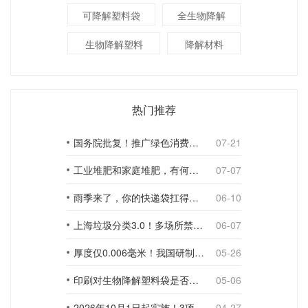
可降解塑料袋
全生物降解
生物降解塑料
降解材料
热门推荐
国务院批复！推广绿色消费，引导使用环保可降解包装材料
07-21
工业堆肥和家庭堆肥，有何不同？
07-07
雨季来了，你的快递袋扛得住吗？
06-10
上海垃圾分类3.0！多场所禁止使用一次性塑料袋；推动快递包装绿色转型
06-07
厚度仅0.006毫米！我国研制出超薄型全生物降解渗水地膜
05-26
印刷对生物降解塑料袋是否构成影响？
05-06
2026年10月1日起实施！3项生物降解能力检测新国标
04-27