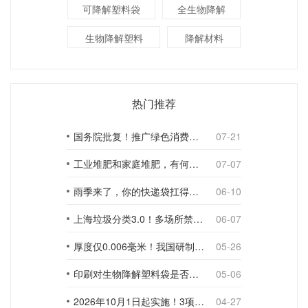
可降解塑料袋
全生物降解
生物降解塑料
降解材料
热门推荐
国务院批复！推广绿色消费，引导使用环保可降解包装材料
07-21
工业堆肥和家庭堆肥，有何不同？
07-07
雨季来了，你的快递袋扛得住吗？
06-10
上海垃圾分类3.0！多场所禁止使用一次性塑料袋；推动快递包装绿色转型
06-07
厚度仅0.006毫米！我国研制出超薄型全生物降解渗水地膜
05-26
印刷对生物降解塑料袋是否构成影响？
05-06
2026年10月1日起实施！3项生物降解能力检测新国标
04-27