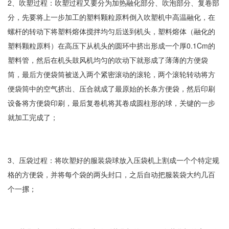
2、吹塑过程：吹塑过程又要分为加热融化部分、吹泡部分、复卷部
分，先要将上一步加工的塑料颗粒原料倒入吹塑机中高温融化，在
螺杆的转动下将塑料熔体搅拌均匀后送到机头，塑料熔体（融化的
塑料颗粒原料）在高压下从机头的圆环中挤出形成一个厚0.1Cm的
塑料管，然后在机头鼓风机均匀的吹动下就形成了薄薄的方便袋
筒，最后方便袋筒被送入两个紧密滚动的滚轮，两个滚轮转动将方
便袋筒中的空气挤出、压合就成了最原始的长条方便袋，然后印刷
设备将方便袋印刷，最后复卷机将其卷成圆柱形的球，关键的一步
就加工完成了；
3、压袋过程：将吹塑好的服装袋球放入压袋机上割成一个个特定规
格的方便袋，并将每个袋的两头封口，之后自动把服装袋大约几百
个一摞；