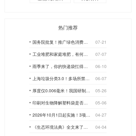
热门推荐
国务院批复！推广绿色消费，引导使用环保可降解包装材料
07-21
工业堆肥和家庭堆肥，有何不同？
07-07
雨季来了，你的快递袋扛得住吗？
06-10
上海垃圾分类3.0！多场所禁止使用一次性塑料袋；推动快递包装绿色转型
06-07
厚度仅0.006毫米！我国研制出超薄型全生物降解渗水地膜
05-26
印刷对生物降解塑料袋是否构成影响？
05-06
2026年10月1日起实施！3项生物降解能力检测新国标
04-27
《生态环境法典》全文来了！降解材料、生物基应用与包装环保规范
04-04