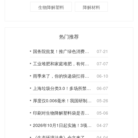
生物降解塑料
降解材料
热门推荐
国务院批复！推广绿色消费，引导使用环保可降解包装材料
07-21
工业堆肥和家庭堆肥，有何不同？
07-07
雨季来了，你的快递袋扛得住吗？
06-10
上海垃圾分类3.0！多场所禁止使用一次性塑料袋；推动快递包装绿色转型
06-07
厚度仅0.006毫米！我国研制出超薄型全生物降解渗水地膜
05-26
印刷对生物降解塑料袋是否构成影响？
05-06
2026年10月1日起实施！3项生物降解能力检测新国标
04-27
《生态环境法典》全文来了！降解材料、生物基应用与包装环保规范
04-04