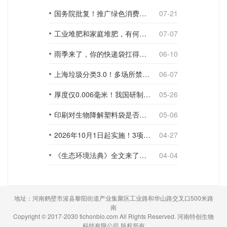
国务院批复！推广绿色消费，引导使用环保可降解包装材料
07-21
工业堆肥和家庭堆肥，有何不同？
07-07
雨季来了，你的快递袋扛得住吗？
06-10
上海垃圾分类3.0！多场所禁止使用一次性塑料袋；推动快递包装绿色转型
06-07
厚度仅0.006毫米！我国研制出超薄型全生物降解渗水地膜
05-26
印刷对生物降解塑料袋是否构成影响？
05-06
2026年10月1日起实施！3项生物降解能力检测新国标
04-27
《生态环境法典》全文来了！降解材料、生物基应用与包装环保规范
04-04
地址：河南鹤壁市浚县黎阳街道产业集聚区工业路和华山路交叉口500米路
南
Copyright © 2017-2030 tichonbio.com All Rights Reserved. 河南特创生物
科技有限公司 版权所有