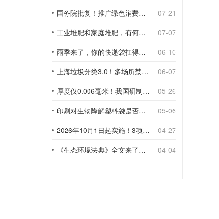
国务院批复！推广绿色消费，引导使用环保可降解包装材料
07-21
工业堆肥和家庭堆肥，有何不同？
07-07
雨季来了，你的快递袋扛得住吗？
06-10
上海垃圾分类3.0！多场所禁止使用一次性塑料袋；推动快递包装绿色转型
06-07
厚度仅0.006毫米！我国研制出超薄型全生物降解渗水地膜
05-26
印刷对生物降解塑料袋是否构成影响？
05-06
2026年10月1日起实施！3项生物降解能力检测新国标
04-27
《生态环境法典》全文来了！降解材料、生物基应用与包装环保规范
04-04