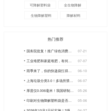
可降解塑料袋
全生物降解
生物降解塑料
降解材料
热门推荐
国务院批复！推广绿色消费，引导使用环保可降解包装材料
07-21
工业堆肥和家庭堆肥，有何不同？
07-07
雨季来了，你的快递袋扛得住吗？
06-10
上海垃圾分类3.0！多场所禁止使用一次性塑料袋；推动快递包装绿色转型
06-07
厚度仅0.006毫米！我国研制出超薄型全生物降解渗水地膜
05-26
印刷对生物降解塑料袋是否构成影响？
05-06
2026年10月1日起实施！3项生物降解能力检测新国标
04-27