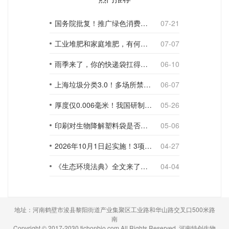
国务院批复！推广绿色消费，引导使用环保可降解包装材料
07-21
工业堆肥和家庭堆肥，有何不同？
07-07
雨季来了，你的快递袋扛得住吗？
06-10
上海垃圾分类3.0！多场所禁止使用一次性塑料袋；推动快递包装绿色转型
06-07
厚度仅0.006毫米！我国研制出超薄型全生物降解渗水地膜
05-26
印刷对生物降解塑料袋是否构成影响？
05-06
2026年10月1日起实施！3项生物降解能力检测新国标
04-27
《生态环境法典》全文来了！降解材料、生物基应用与包装环保规范
04-04
地址：河南鹤壁市浚县黎阳街道产业集聚区工业路和华山路交叉口500米路
南
Copyright © 2017-2030 tichonbio.com All Rights Reserved. 河南特创生物