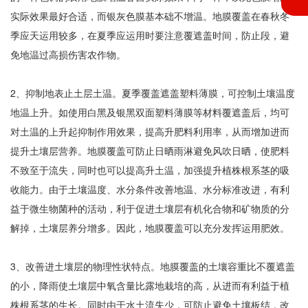
实际效果最好合适，而银灰色膜基本础不增温。地膜覆盖在春秋冬
季应天运用较多，在夏季应运用时要注意覆遮盖时间，防止段，避
免地温过高损伤害农作物。
2、抑制地表止土层土温。夏季覆盖遮盖塑料薄膜，可控制土壤温度
地温上升。如使用白黑及银黑双面塑料薄膜等材料覆遮盖后，均可
对土温的上升起抑制作用效果，提高升肥料利用率，从而增加进而
提升土壤层营养。地膜覆盖可防止日晒雨淋避免风吹日晒，使肥料
不致至于流失，同时也可以提高升土温，加强提升植株根系茎的吸
收能力。由于土壤温度、水分条件改善地温、水分标准改进，有利
益于微生物菌种的活动，利于促进土壤层有机化合物和矿物质的分
解掉，土壤层养分增多。因此，地膜覆盖可以充分发挥运用肥效。
3、改善进土壤层的物理性状特点。地膜覆盖的土壤容重比不覆遮盖
的小，降雨使土壤层中氧含量比露地栽培的高，从进而有利益于植
株根系茎的生长。同时由于水土流失少，可防止避免土壤板结，改