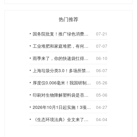
热门推荐
国务院批复！推广绿色消费，引导使用环保可降解包装材料
07-21
工业堆肥和家庭堆肥，有何不同？
07-07
雨季来了，你的快递袋扛得住吗？
06-10
上海垃圾分类3.0！多场所禁止使用一次性塑料袋；推动快递包装绿色转型
06-07
厚度仅0.006毫米！我国研制出超薄型全生物降解渗水地膜
05-26
印刷对生物降解塑料袋是否构成影响？
05-06
2026年10月1日起实施！3项生物降解能力检测新国标
04-27
《生态环境法典》全文来了！降解材料、生物基应用与包装环保规范
04-04