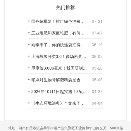
热门推荐
国务院批复！推广绿色消费，引导使用环保可降解包装材料
07-21
工业堆肥和家庭堆肥，有何不同？
07-07
雨季来了，你的快递袋扛得住吗？
06-10
上海垃圾分类3.0！多场所禁止使用一次性塑料袋；推动快递包装绿色转型
06-07
厚度仅0.006毫米！我国研制出超薄型全生物降解渗水地膜
05-26
印刷对生物降解塑料袋是否构成影响？
05-06
2026年10月1日起实施！3项生物降解能力检测新国标
04-27
《生态环境法典》全文来了！降解材料、生物基应用与包装环保规范
04-04
地址：河南鹤壁市浚县黎阳街道产业集聚区工业路和华山路交叉口500米路