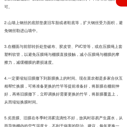
可。
2.山墙上钢丝的底部垫废旧车胎或者鞋底等，扩大钢丝受力面积，避
免钢丝勒进山墙中。
3.在棚面与前部转折处垫破布、胶皮管、PVC管等，或在压膜绳上套
塑料软管，以避免压膜绳与棚膜直接接触，减小压膜绳与棚膜的摩
擦力，减缓棚膜的磨损速度。
4.一定要缩短旧膜撤下到新膜换上的时间。现在菜农都是多家合伙互
相帮忙换膜，可将准备更换的竹竿等提前准备好，将新膜在棚前抻
好，再将旧膜撤下，立即调换好需要更换的竹竿，将新膜覆盖上，
从而缩短换膜时间。
5.劣质膜、旧膜在冬季时消雾流滴性不好，放风时容易产生露水，从
而导致棚内的空气湿度大，不利于病害的防治。建议，每年更换一