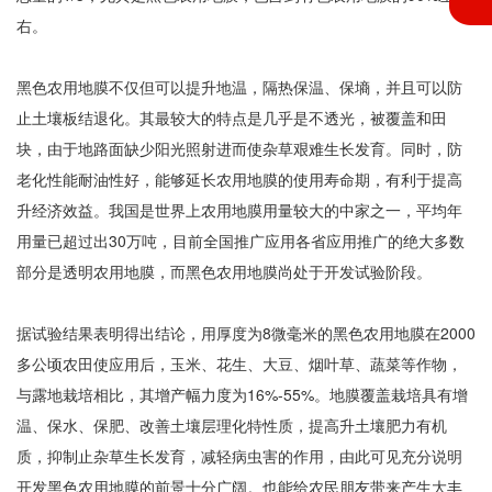
右。
黑色农用地膜不仅但可以提升地温，隔热保温、保墒，并且可以防
止土壤板结退化。其最较大的特点是几乎是不透光，被覆盖和田
块，由于地路面缺少阳光照射进而使杂草艰难生长发育。同时，防
老化性能耐油性好，能够延长农用地膜的使用寿命期，有利于提高
升经济效益。我国是世界上农用地膜用量较大的中家之一，平均年
用量已超过出30万吨，目前全国推广应用各省应用推广的绝大多数
部分是透明农用地膜，而黑色农用地膜尚处于开发试验阶段。
据试验结果表明得出结论，用厚度为8微毫米的黑色农用地膜在2000
多公顷农田使应用后，玉米、花生、大豆、烟叶草、蔬菜等作物，
与露地栽培相比，其增产幅力度为16%-55%。地膜覆盖栽培具有增
温、保水、保肥、改善土壤层理化特性质，提高升土壤肥力有机
质，抑制止杂草生长发育，减轻病虫害的作用，由此可见充分说明
开发黑色农用地膜的前景十分广阔。也能给农民朋友带来产生大丰