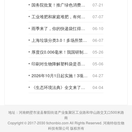
国务院批复！推广绿色消费，引导使用环保可降解包装材料
07-21
工业堆肥和家庭堆肥，有何不同？
07-07
雨季来了，你的快递袋扛得住吗？
06-10
上海垃圾分类3.0！多场所禁止使用一次性塑料袋；推动快递包装绿色转型
06-07
厚度仅0.006毫米！我国研制出超薄型全生物降解渗水地膜
05-26
印刷对生物降解塑料袋是否构成影响？
05-06
2026年10月1日起实施！3项生物降解能力检测新国标
04-27
《生态环境法典》全文来了！降解材料、生物基应用与包装环保规范
04-04
地址：河南鹤壁市浚县黎阳街道产业集聚区工业路和华山路交叉口500米路
南
Copyright © 2017-2030 tichonbio.com All Rights Reserved. 河南特创生物
科技有限公司 版权所有