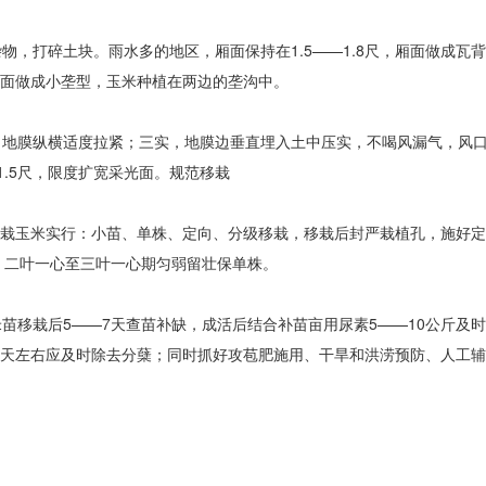
，打碎土块。雨水多的地区，厢面保持在1.5——1.8尺，厢面做成瓦
，厢面做成小垄型，玉米种植在两边的垄沟中。
地膜纵横适度拉紧；三实，地膜边垂直埋入土中压实，不喝风漏气，风口
.5尺，限度扩宽采光面。规范移栽
。移栽玉米实行：小苗、单株、定向、分级移栽，移栽后封严栽植孔，施好
，二叶一心至三叶一心期匀弱留壮保单株。
苗移栽后5——7天查苗补缺，成活后结合补苗亩用尿素5——10公斤及
20天左右应及时除去分蘖；同时抓好攻苞肥施用、干旱和洪涝预防、人工