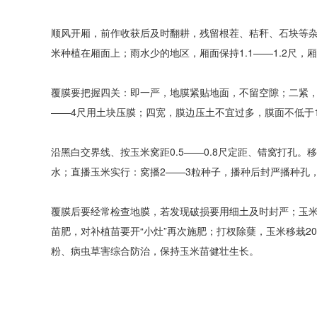
顺风开厢，前作收获后及时翻耕，残留根茬、秸秆、石块等杂物
米种植在厢面上；雨水少的地区，厢面保持1.1——1.2尺
覆膜要把握四关：即一严，地膜紧贴地面，不留空隙；二紧，
——4尺用土块压膜；四宽，膜边压土不宜过多，膜面不低于1
沿黑白交界线、按玉米窝距0.5——0.8尺定距、错窝打孔
水；直播玉米实行：窝播2——3粒种子，播种后封严播种孔
覆膜后要经常检查地膜，若发现破损要用细土及时封严；玉米
苗肥，对补植苗要开“小灶”再次施肥；打杈除蘖，玉米移栽
粉、病虫草害综合防治，保持玉米苗健壮生长。