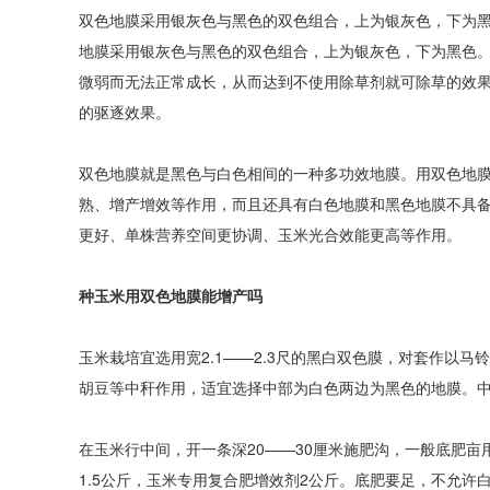
双色地膜采用银灰色与黑色的双色组合，上为银灰色，下为
地膜采用银灰色与黑色的双色组合，上为银灰色，下为黑色
微弱而无法正常成长，从而达到不使用除草剂就可除草的效
的驱逐效果。
双色地膜就是黑色与白色相间的一种多功效地膜。用双色地
熟、增产增效等作用，而且还具有白色地膜和黑色地膜不具
更好、单株营养空间更协调、玉米光合效能更高等作用。
种玉米用双色地膜能增产吗
玉米栽培宜选用宽2.1——2.3尺的黑白双色膜，对套作以
胡豆等中秆作用，适宜选择中部为白色两边为黑色的地膜。中部
在玉米行中间，开一条深20——30厘米施肥沟，一般底肥亩用农
1.5公斤，玉米专用复合肥增效剂2公斤。底肥要足，不允许