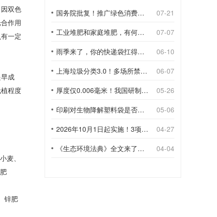
，因双色
国务院批复！推广绿色消费，引导使用环保可降解包装材料
07-21
光合作用
工业堆肥和家庭堆肥，有何不同？
07-07
虫有一定
雨季来了，你的快递袋扛得住吗？
06-10
上海垃圾分类3.0！多场所禁止使用一次性塑料袋；推动快递包装绿色转型
06-07
提早成
栽植程度
厚度仅0.006毫米！我国研制出超薄型全生物降解渗水地膜
05-26
印刷对生物降解塑料袋是否构成影响？
05-06
2026年10月1日起实施！3项生物降解能力检测新国标
04-27
《生态环境法典》全文来了！降解材料、生物基应用与包装环保规范
04-04
以小麦、
施肥
、锌肥