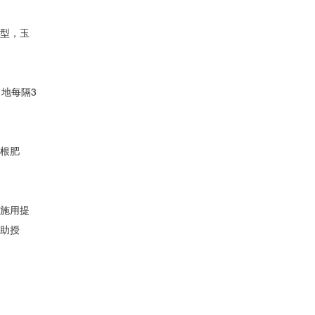
背型，玉
地每隔3
定根肥
时施用提
辅助授