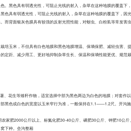
黑色。黑色具有弱透光性，可阻止光线的射入，杂草在这种地膜的覆盖下
。黑色具有弱透光性，可阻止光线的射入，杂草在这种地膜的覆盖下，因
果。而背面银灰色膜具有较强的反射光照性能，对蚜虫、白粉虱等常发害
膜栽培玉米，不但具有白色地膜和黑色地膜增温、保墒保肥、减轻虫害、
备的定距、减少用工、更好地抑制杂草生长、保温和保墒性能更优、规范
马铃薯、花生等矮秆作物，适宜选择中部为黑色两边为白色的地膜；对套作
黑色或白色的宽度以玉米窄行为准，一般保持在1.1——1.2尺。开沟
家肥2000公斤以上、标氮化肥30-40公斤、磷肥30公斤、钾肥10公斤
白窝下种。垒沟整厢