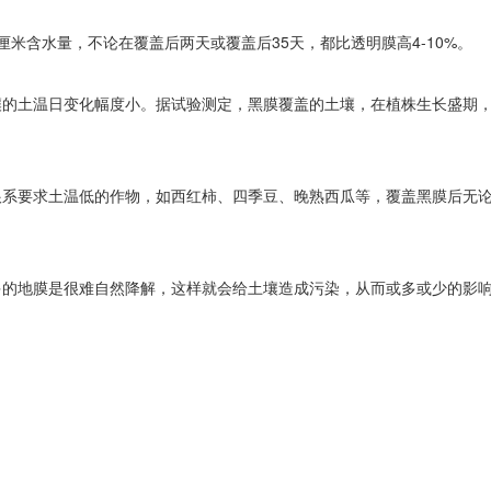
米含水量，不论在覆盖后两天或覆盖后35天，都比透明膜高4-10%。
壤的土温日变化幅度小。据试验测定，黑膜覆盖的土壤，在植株生长盛期
根系要求土温低的作物，如西红柿、四季豆、晚熟西瓜等，覆盖黑膜后无
多的地膜是很难自然降解，这样就会给土壤造成污染，从而或多或少的影