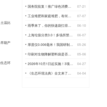
国务院批复！推广绿色消费，引导使用环保可降解包装材料
07-21
工业堆肥和家庭堆肥，有何不同？
07-07
，土温比
雨季来了，你的快递袋扛得住吗？
06-10
上海垃圾分类3.0！多场所禁止使用一次性塑料袋；推动快递包装绿色转型
06-07
论早期产
厚度仅0.006毫米！我国研制出超薄型全生物降解渗水地膜
05-26
印刷对生物降解塑料袋是否构成影响？
05-06
响生态环
2026年10月1日起实施！3项生物降解能力检测新国标
04-27
《生态环境法典》全文来了！降解材料、生物基应用与包装环保规范
04-04