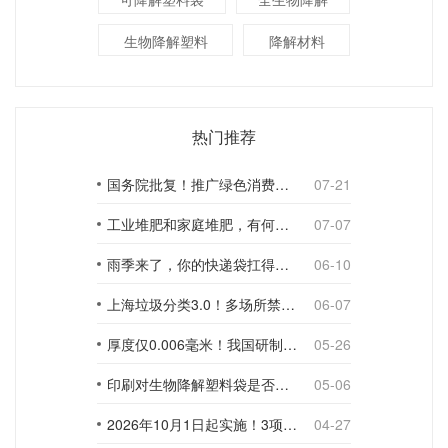
生物降解塑料
降解材料
热门推荐
国务院批复！推广绿色消费，引导使用环保可降解包装材料
07-21
工业堆肥和家庭堆肥，有何不同？
07-07
雨季来了，你的快递袋扛得住吗？
06-10
上海垃圾分类3.0！多场所禁止使用一次性塑料袋；推动快递包装绿色转型
06-07
厚度仅0.006毫米！我国研制出超薄型全生物降解渗水地膜
05-26
印刷对生物降解塑料袋是否构成影响？
05-06
2026年10月1日起实施！3项生物降解能力检测新国标
04-27