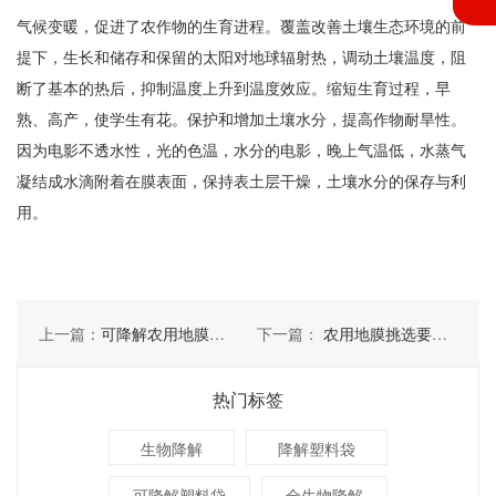
气候变暖，促进了农作物的生育进程。覆盖改善土壤生态环境的前
提下，生长和储存和保留的太阳对地球辐射热，调动土壤温度，阻
断了基本的热后，抑制温度上升到温度效应。缩短生育过程，早
熟、高产，使学生有花。保护和增加土壤水分，提高作物耐旱性。
因为电影不透水性，光的色温，水分的电影，晚上气温低，水蒸气
凝结成水滴附着在膜表面，保持表土层干燥，土壤水分的保存与利
用。
上一篇：
可降解农用地膜对农作物生产有哪些好处
下一篇：
农用地膜挑选要考虑几点
热门标签
生物降解
降解塑料袋
可降解塑料袋
全生物降解