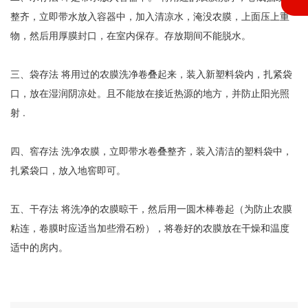
整齐，立即带水放入容器中，加入清凉水，淹没农膜，上面压上重
物，然后用厚膜封口，在室内保存。存放期间不能脱水。
三、袋存法 将用过的农膜洗净卷叠起来，装入新塑料袋内，扎紧袋
口，放在湿润阴凉处。且不能放在接近热源的地方，并防止阳光照
射 .
四、窖存法 洗净农膜，立即带水卷叠整齐，装入清洁的塑料袋中，
扎紧袋口，放入地窖即可。
五、干存法 将洗净的农膜晾干，然后用一圆木棒卷起（为防止农膜
粘连，卷膜时应适当加些滑石粉），将卷好的农膜放在干燥和温度
适中的房内。