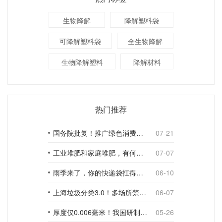
生物降解
降解塑料袋
可降解塑料袋
全生物降解
生物降解塑料
降解材料
热门推荐
国务院批复！推广绿色消费，引导使用环保可降解包装材料
07-21
工业堆肥和家庭堆肥，有何不同？
07-07
雨季来了，你的快递袋扛得住吗？
06-10
上海垃圾分类3.0！多场所禁止使用一次性塑料袋；推动快递包装绿色转型
06-07
厚度仅0.006毫米！我国研制出超薄型全生物降解渗水地膜
05-26