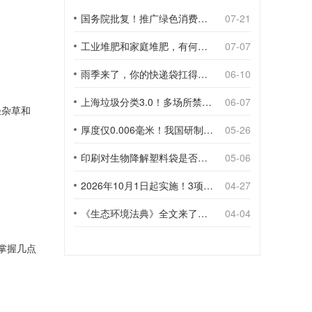
国务院批复！推广绿色消费，引导使用环保可降解包装材料
07-21
工业堆肥和家庭堆肥，有何不同？
07-07
雨季来了，你的快递袋扛得住吗？
06-10
上海垃圾分类3.0！多场所禁止使用一次性塑料袋；推动快递包装绿色转型
06-07
轻杂草和
厚度仅0.006毫米！我国研制出超薄型全生物降解渗水地膜
05-26
印刷对生物降解塑料袋是否构成影响？
05-06
2026年10月1日起实施！3项生物降解能力检测新国标
04-27
《生态环境法典》全文来了！降解材料、生物基应用与包装环保规范
04-04
掌握几点