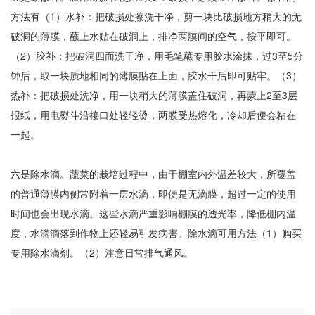
方法有（1）水补：把破损处擦洗干净，剪一块比破损地方稍大的无
破洞的薄膜，蘸上水贴在破洞上，排净两膜间的空气，按平即可。
（2）胶补：把破洞四面洗干净，用毛笔蘸专用胶水涂抹，过3至5分
钟后，取一块质地相同的薄膜贴在上面，胶水干后即可贴牢。（3）
热补：把破损处洗净，用一块稍大的薄膜盖住破洞，再蒙上2至3层
报纸，用电熨斗沿接口处轻轻烫，两膜受热熔化，冷却后便会粘在
一起。
六是除水滴。蔬菜的栽培过程中，由于棚室内外温差较大，所覆盖
的普通薄膜内侧常附着一层水滴，即便是无滴膜，超过一定的使用
时间也会出现水滴。这些水滴严重影响棚膜的透光率，降低棚内温
度，水滴滴落到作物上还轻易引发病害。除水滴可用方法（1）购买
专用除水滴剂。（2）注意日常排气通风。