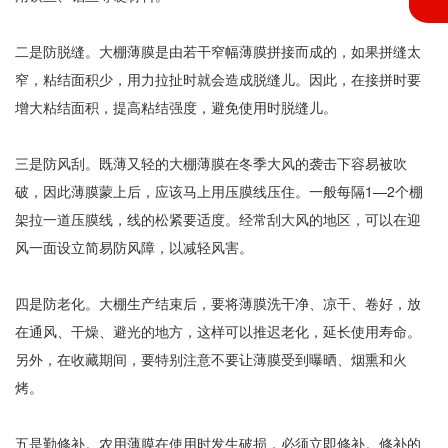
二是防脱缝。大棚薄膜是由若干窄幅薄膜拼接而成的，如果拼缝太
窄，粘结面积少，用力拉扯时就会造成脱缝儿。因此，在接拼时要
增大粘结面积，提高粘结强度，避免使用时脱缝儿。
三是防风刮。既薄又轻的大棚薄膜在冬季大风的袭击下容易被吹
破，因此薄膜蒙上后，应该马上用压膜线压住。一般每隔1—2个棚
架拉一道压膜线，线的松紧要适度。经常刮大风的地区，可以在迎
风一面设立简易防风障，以减轻风害。
四是防老化。大棚生产结束后，要将薄膜洗干净、凉干、卷好，放
在通风、干燥、避光的地方，这样可以推迟老化，延长使用寿命。
另外，在收藏期间，要特别注意不要让薄膜受到曝晒、烟熏和火
烤。
五是勤修补。农用薄膜在使用时发生破损，必须立即修补。修补的