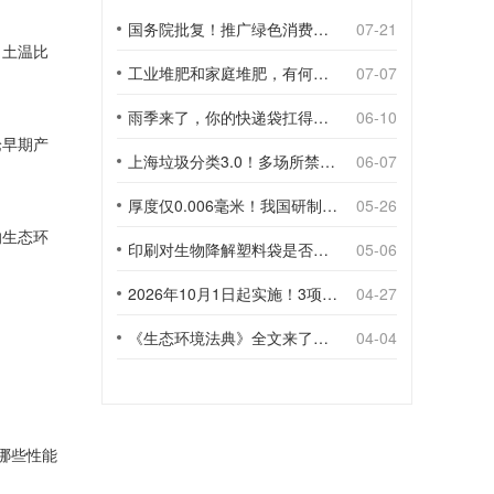
国务院批复！推广绿色消费，引导使用环保可降解包装材料
07-21
，土温比
工业堆肥和家庭堆肥，有何不同？
07-07
雨季来了，你的快递袋扛得住吗？
06-10
论早期产
上海垃圾分类3.0！多场所禁止使用一次性塑料袋；推动快递包装绿色转型
06-07
厚度仅0.006毫米！我国研制出超薄型全生物降解渗水地膜
05-26
响生态环
印刷对生物降解塑料袋是否构成影响？
05-06
2026年10月1日起实施！3项生物降解能力检测新国标
04-27
《生态环境法典》全文来了！降解材料、生物基应用与包装环保规范
04-04
哪些性能