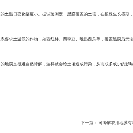
壤的土温日变化幅度小。据试验测定，黑膜覆盖的土壤，在植株生长盛期
根系要求土温低的作物，如西红柿、四季豆、晚熟西瓜等，覆盖黑膜后无
多的地膜是很难自然降解，这样就会给土壤造成污染，从而或多或少的影
下一篇：
可降解农用地膜有