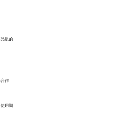
高品质的
光合作
。
，使用期