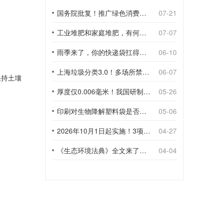
国务院批复！推广绿色消费，引导使用环保可降解包装材料
07-21
工业堆肥和家庭堆肥，有何不同？
07-07
雨季来了，你的快递袋扛得住吗？
06-10
上海垃圾分类3.0！多场所禁止使用一次性塑料袋；推动快递包装绿色转型
06-07
保持土壤
厚度仅0.006毫米！我国研制出超薄型全生物降解渗水地膜
05-26
印刷对生物降解塑料袋是否构成影响？
05-06
2026年10月1日起实施！3项生物降解能力检测新国标
04-27
《生态环境法典》全文来了！降解材料、生物基应用与包装环保规范
04-04