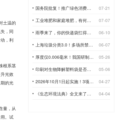
国务院批复！推广绿色消费，引导使用环保可降解包装材料
07-21
工业堆肥和家庭堆肥，有何不同？
07-07
对土温的
流失，同
雨季来了，你的快递袋扛得住吗？
06-10
活动，利
上海垃圾分类3.0！多场所禁止使用一次性塑料袋；推动快递包装绿色转型
06-07
厚度仅0.006毫米！我国研制出超薄型全生物降解渗水地膜
05-26
株根系茎
印刷对生物降解塑料袋是否构成影响？
05-06
提升光效
2026年10月1日起实施！3项生物降解能力检测新国标
04-27
长期的光
《生态环境法典》全文来了！降解材料、生物基应用与包装环保规范
04-04
含量，从
作用。试