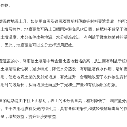
农作物。
壤温度地温上升。如使用白黑及银黑双面塑料薄膜等材料覆遮盖后，均可
升土壤层营养。地膜覆盖可防止日晒雨淋避免风吹日晒，使肥料不致至于
于土壤温度、水分条件改善地温、水分标准改进，有利益于微生物菌种的
多。因此，地膜覆盖可以充分发挥运用肥效。
覆遮盖的小，降雨使土壤层中氧含量比露地栽培的高，从进而有利益于植
进土壤层理化性状，减少特点，降低水分蒸发，有明显著保水作用，增加
作用，使近地表土层的反射光增加，有效提升，合理地改变了农作物生育
作用时间段延长，从而增加进而提升了光和生产量和有机物质的积累。
量的运动是由下往上面移动，表土的水分含量高，相对降低了土壤层盐分
害。由于农用地膜有反光的特性点，具有备驱避蚜虫和减轻缓解病毒病的
产量，增加效益，提升经济效收益。