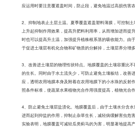
应运用时要注意覆遮盖时间，防止段，避免地温过高损伤害
2、抑制地表止土层土温。夏季覆盖遮盖塑料薄膜，可控制土
上升起抑制作用效果，提高升肥料利用率，从而增加进而提
时也可以提高升土温，加强提升植株根系茎的吸收能力。由
于促进土壤层有机化合物和矿物质的分解掉，土壤层养分增
3、改善进土壤层的物理性状特点。地膜覆盖的土壤容重比不
的生长。同时由于水土流失少，可防止避免土壤板结，改善
应，透明农用地膜本身及附着在农用地膜下的小水珠的反射
照条件标准，使蔬菜水果植物光合作用强度提高，植物光合
4、防止避免土壤层盐渍化。地膜覆盖后，由于土壤水分含水
进而起到抑盐的作用，抑制止杂草生长，减轻病缓解害虫危
实验表明，地膜覆盖可减轻瓜类蓟马的为害，明显著地提高