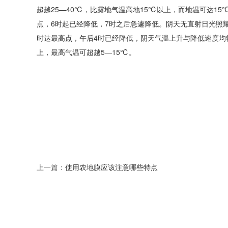
超越25—40℃，比露地气温高地15℃以上，而地温可达1
点，6时起已经降低，7时之后急遽降低。阴天无直射日光照耀
时达最高点，午后4时已经降低，阴天气温上升与降低速度均
上，最高气温可超越5—15℃。
上一篇：
使用农地膜应该注意哪些特点