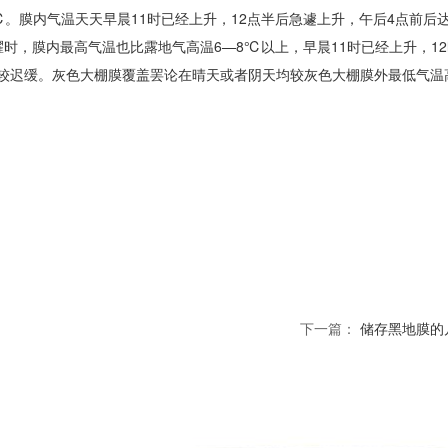
5℃。膜内气温天天早晨11时已经上升，12点半后急遽上升，午后4点前后
时，膜内最高气温也比露地气高温6—8℃以上，早晨11时已经上升，12
较迟缓。灰色大棚膜覆盖罢论在晴天或者阴天均较灰色大棚膜外最低气温
下一篇：
储存黑地膜的