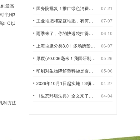
达到最高
国务院批复！推广绿色消费，引导使用环保可降解包装材料
07-21
时半到3
工业堆肥和家庭堆肥，有何不同？
07-07
高5℃以
雨季来了，你的快递袋扛得住吗？
06-10
上海垃圾分类3.0！多场所禁止使用一次性塑料袋；推动快递包装绿色转型
06-07
厚度仅0.006毫米！我国研制出超薄型全生物降解渗水地膜
05-26
印刷对生物降解塑料袋是否构成影响？
05-06
2026年10月1日起实施！3项生物降解能力检测新国标
04-27
《生态环境法典》全文来了！降解材料、生物基应用与包装环保规范
04-04
几种方法