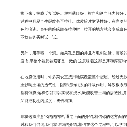
接下来，拉膜反复试验。塑料薄膜好，横向和纵向张力较好，
过程中容易产生裂纹甚至拉扯。优质胶片耐受性好，在寒冷
色的痕迹。良好的绝缘膜在拉伸时，拉开的地方就会变成白
不妨在购买时试一试。
另外，用手戳一个洞。如果孔是圆的并且有毛刺边缘，薄膜的
度,如果整个卷胶卷紧张是一致的,这意味着这部是薄和厚更均
在地膜使用时，许多菜农直接用地膜覆盖整个冠层。经过无
重影响土壤的透气性，阻碍植物根系的呼吸作用，导致根系衰竭
塑料薄膜,这样你就可以实现在浇水,既能改善土壤的渗透性,
又能控制棚内湿度，成倍增加。
即将选择注意它的的内容,通过上面的介绍,相信你的这方面的
时和我们咨询,我们将详细的介绍,相信在这个过程中,可以学