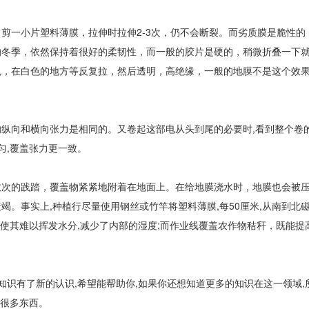
剪一小片塑料薄膜，拉伸时拉伸2-3次，仍不会断裂。而劣质膜是脆性的
的冬季，依然保持着很好的柔韧性，而一般的胶片是硬的，稍微折叠一下
色，在白色的地方等反复拉，然后透明，高绝缘，一般的地膜不是这个效
纵向和横向张力是相同的。又卷起这部电从头到尾的必要时,看到整个卷
匀,覆盖张力更一致。
数次的践踏，覆盖物紧紧地附着在地面上。在给地膜浇水时，地膜也会被
。事实上,种植行尽量使用钢丝或竹竿将塑料薄膜,每50厘米,从南到北
并使其难以挥发水分,减少了内部的湿度;而作业线覆盖农作物秸秆，既能提
知识有了新的认识,希望能帮助你,如果你还想知道更多的知识在这一领域,
到很多东西。