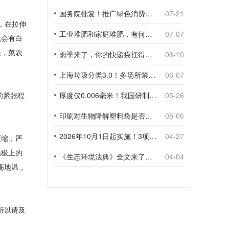
国务院批复！推广绿色消费，引导使用环保可降解包装材料
07-21
，在拉伸
工业堆肥和家庭堆肥，有何不同？
07-07
就会有白
果，菜农
雨季来了，你的快递袋扛得住吗？
06-10
上海垃圾分类3.0！多场所禁止使用一次性塑料袋；推动快递包装绿色转型
06-07
的紧张程
厚度仅0.006毫米！我国研制出超薄型全生物降解渗水地膜
05-26
印刷对生物降解塑料袋是否构成影响？
05-06
2026年10月1日起实施！3项生物降解能力检测新国标
04-27
压缩，严
磁极上的
《生态环境法典》全文来了！降解材料、生物基应用与包装环保规范
04-04
高地温，
所以请及