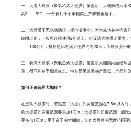
一、无滴大棚膜（聚氯乙烯大棚膜）覆盖后，大棚膜内面水
高3——5℃，十分有利于冬季棚菜生产和安全越冬。
二、大棚膜下无水滴滴落，棚内湿度小，大大减轻各种病害
膜耐老化，一般可连续使用2年以上。但无滴大棚膜比重大，大棚
——130公斤，价格也比有滴大棚膜约高20％，大棚膜宽一
三、有滴大棚膜（聚氯乙烯大棚膜）覆盖后大棚膜内面经常
重，很不利冬季棚菜生长。特别是果菜类的产量低，产品的
如何正确选用大棚膜？
在选购大棚膜时，若温室（大棚）的宽度范围在7.5m以内时
购大棚膜的宽度范围要多加1石m；大棚膜的长度范围一般比
要多加1石m；用于帘子的大棚膜，选购大棚膜的宽度范围要