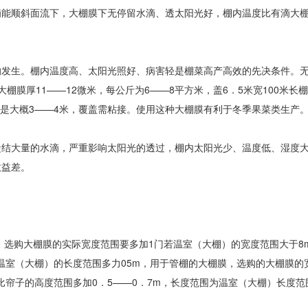
滴能顺斜面流下，大棚膜下无停留水滴、透太阳光好，棚内温度比有滴大
的发生。棚内温度高、太阳光照好、病害轻是棚菜高产高效的先决条件。
膜厚11——12微米，每公斤为6——8平方米，盖6．5米宽100米长棚
般是大概3——4米，覆盖需粘接。使用这种大棚膜有利于冬季果菜类生产
凝结大量的水滴，严重影响太阳光的透过，棚内太阳光少、温度低、湿度
效益差。
，选购大棚膜的实际宽度范围要多加1门若温室（大棚）的宽度范围大于8
温室（大棚）的长度范围多力05m，用于管棚的大棚膜，选购的大棚膜的
比帘子的高度范围多加0．5——0．7m，长度范围为温室（大棚）长度范