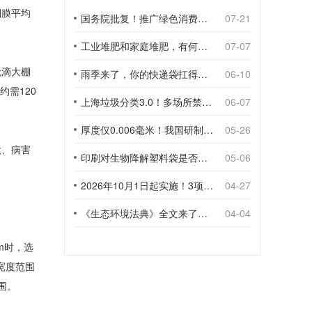
棚膜平均
国务院批复！推广绿色消费，引导使用环保可降解包装材料
07-21
工业堆肥和家庭堆肥，有何不同？
07-07
无滴大棚
雨季来了，你的快递袋扛得住吗？
06-10
约需120
上海垃圾分类3.0！多场所禁止使用一次性塑料袋；推动快递包装绿色转型
06-07
。
厚度仅0.006毫米！我国研制出超薄型全生物降解渗水地膜
05-26
大、病害
印刷对生物降解塑料袋是否构成影响？
05-06
2026年10月1日起实施！3项生物降解能力检测新国标
04-27
《生态环境法典》全文来了！降解材料、生物基应用与包装环保规范
04-04
m时，选
宽度范围
围。