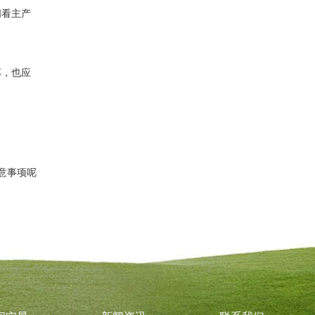
阅看主产
坏，也应
意事项呢