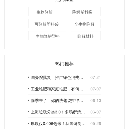
生物降解
降解塑料袋
可降解塑料袋
全生物降解
生物降解塑料
降解材料
热门推荐
国务院批复！推广绿色消费，引导使用环保可降解包装材料
07-21
工业堆肥和家庭堆肥，有何不同？
07-07
雨季来了，你的快递袋扛得住吗？
06-10
上海垃圾分类3.0！多场所禁止使用一次性塑料袋；推动快递包装绿色转型
06-07
厚度仅0.006毫米！我国研制出超薄型全生物降解渗水地膜
05-26