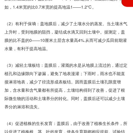
如，1.4米宽的比0.7米宽的提高地温1——1.2℃。
（2）有利于保墒：盖地膜后，减少了土壤水分的蒸发。当土壤水气
上升时，受到地膜的阻挡，凝结成水滴又回到土壤中。据测定，盖
膜的比不盖的0——10厘米土层含水量高4%.从而可减少瓜田前期灌
水量，有利于提高地温。
（3）减轻土壤板结：盖膜后，灌溉的水是从地膜上流过的，通过定
植孔和边缘隙向下渗漏，避免了地表漫灌；下雨时，雨水也不能直
接淋溶地表，减少了径流形成表板结。因而盖膜后土壤孔隙度增
加，含水量和含气量都有所提高，土壤结构得到了改善，促进了根
际微生物的活动和土壤养分的转化。同时，盖膜后还可以减少土壤
养分的淋溶和流失。
（4）促进植株的生长发育：盖膜后，由于改善了植株生长条件，所
以促进了植株根、茎、叶的发育，使各生育期都相应提前。试验结