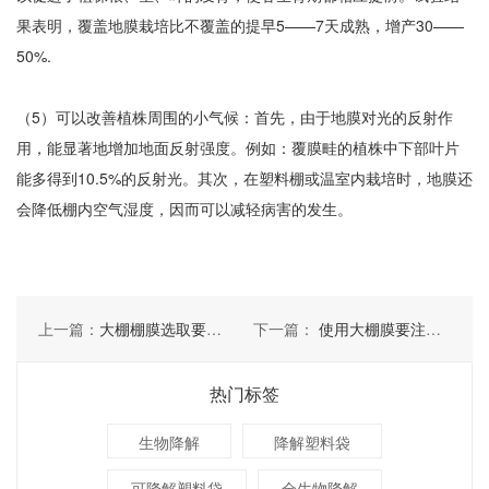
果表明，覆盖地膜栽培比不覆盖的提早5——7天成熟，增产30——
50%.
（5）可以改善植株周围的小气候：首先，由于地膜对光的反射作
用，能显著地增加地面反射强度。例如：覆膜畦的植株中下部叶片
能多得到10.5%的反射光。其次，在塑料棚或温室内栽培时，地膜还
会降低棚内空气湿度，因而可以减轻病害的发生。
上一篇：
大棚棚膜选取要掌握几点
下一篇：
使用大棚膜要注意哪些事项及作用
热门标签
生物降解
降解塑料袋
可降解塑料袋
全生物降解