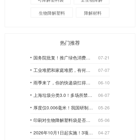
生物降解塑料
降解材料
热门推荐
国务院批复！推广绿色消费，引导使用环保可降解包装材料
07-21
工业堆肥和家庭堆肥，有何不同？
07-07
雨季来了，你的快递袋扛得住吗？
06-10
上海垃圾分类3.0！多场所禁止使用一次性塑料袋；推动快递包装绿色转型
06-07
厚度仅0.006毫米！我国研制出超薄型全生物降解渗水地膜
05-26
印刷对生物降解塑料袋是否构成影响？
05-06
2026年10月1日起实施！3项生物降解能力检测新国标
04-27