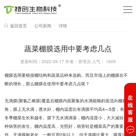
返回首页
公司新闻
详情
蔬菜棚膜选用中要考虑几点
更新时间：2022-09-17 作者：管理员 人气：
1609
棚膜选用要根据棚结构和蔬菜品种来选购。而且市场上的棚膜在不
断的增长，那么棚膜在使用中要考虑几点呢？
无滴膜(聚氯乙烯膜)覆盖后棚膜内面聚集的水滴能顺斜面流向棚前
角，膜上无水滴，透水好，棚内温度比有滴膜平均高4—5度，有利
冬季棚菜生长和越冬。膜下无水滴滴落，棚内湿度小，大大减轻各
种病害的发生。棚内温度高，光照好，病害轻是棚菜高产的重要条
件。无滴膜耐老化。一般可用2年以上。但无滴膜比重大，膜厚10—