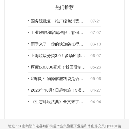
热门推荐
国务院批复！推广绿色消费，引导使用环保可降解包装材料
07-21
工业堆肥和家庭堆肥，有何不同？
07-07
雨季来了，你的快递袋扛得住吗？
06-10
上海垃圾分类3.0！多场所禁止使用一次性塑料袋；推动快递包装绿色转型
06-07
厚度仅0.006毫米！我国研制出超薄型全生物降解渗水地膜
05-26
印刷对生物降解塑料袋是否构成影响？
05-06
2026年10月1日起实施！3项生物降解能力检测新国标
04-27
《生态环境法典》全文来了！降解材料、生物基应用与包装环保规范
04-04
地址：河南鹤壁市浚县黎阳街道产业集聚区工业路和华山路交叉口500米路