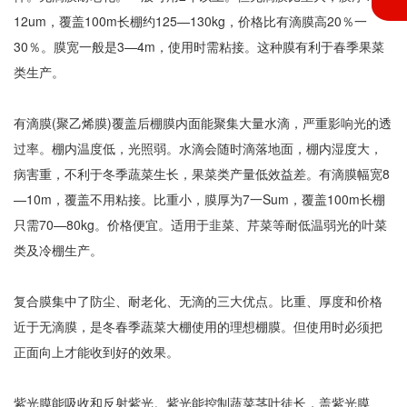
12um，覆盖100m长棚约125—130kg，价格比有滴膜高20％一
30％。膜宽一般是3—4m，使用时需粘接。这种膜有利于春季果菜
类生产。
有滴膜(聚乙烯膜)覆盖后棚膜内面能聚集大量水滴，严重影响光的透
过率。棚内温度低，光照弱。水滴会随时滴落地面，棚内湿度大，
病害重，不利于冬季蔬菜生长，果菜类产量低效益差。有滴膜幅宽8
—10m，覆盖不用粘接。比重小，膜厚为7一Sum，覆盖100m长棚
只需70—80kg。价格便宜。适用于韭菜、芹菜等耐低温弱光的叶菜
类及冷棚生产。
复合膜集中了防尘、耐老化、无滴的三大优点。比重、厚度和价格
近于无滴膜，是冬春季蔬菜大棚使用的理想棚膜。但使用时必须把
正面向上才能收到好的效果。
紫光膜能吸收和反射紫光。紫光能控制蔬菜茎叶徒长，盖紫光膜