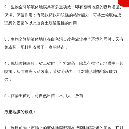
2．生物全降解液体地膜具有多重功效：即有塑料地膜的吸热增温、
保墒、保苗作用；有肥效药效和较强的粘附能力，可将土粒联结成
理想的团聚体以此改良土壤通透性的作用；
3．生物全降解液体地膜在白色污染改善农业生产环境的同时，又有
集农药、肥料和农膜于一身的特点；
4．现场喷施造膜，省工省时，可将农药、除草剂搀混到地膜中一起
喷施，从而提高劳动效率，节省劳动力，且对地形地貌适应能力
强；
5．作物出苗时，可自然出苗，不用人工放苗。
液态地膜的缺点：
1．到目前为止市场上的液体地膜都存在成膜时间期短的问题。它对