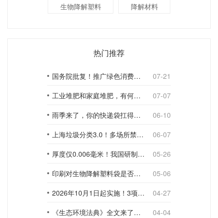
生物降解塑料
降解材料
热门推荐
国务院批复！推广绿色消费，引导使用环保可降解包装材料
07-21
工业堆肥和家庭堆肥，有何不同？
07-07
雨季来了，你的快递袋扛得住吗？
06-10
上海垃圾分类3.0！多场所禁止使用一次性塑料袋；推动快递包装绿色转型
06-07
厚度仅0.006毫米！我国研制出超薄型全生物降解渗水地膜
05-26
印刷对生物降解塑料袋是否构成影响？
05-06
2026年10月1日起实施！3项生物降解能力检测新国标
04-27
《生态环境法典》全文来了！降解材料、生物基应用与包装环保规范
04-04