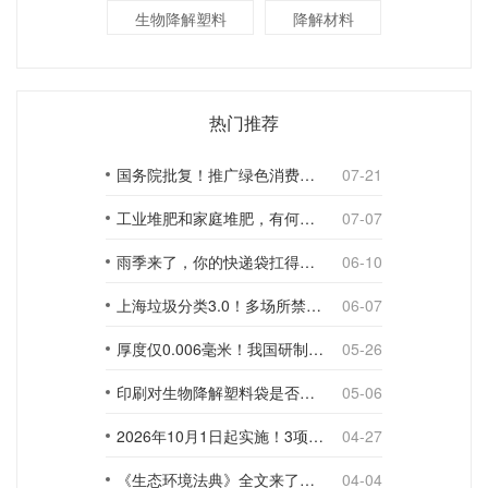
生物降解塑料
降解材料
热门推荐
国务院批复！推广绿色消费，引导使用环保可降解包装材料
07-21
工业堆肥和家庭堆肥，有何不同？
07-07
雨季来了，你的快递袋扛得住吗？
06-10
上海垃圾分类3.0！多场所禁止使用一次性塑料袋；推动快递包装绿色转型
06-07
厚度仅0.006毫米！我国研制出超薄型全生物降解渗水地膜
05-26
印刷对生物降解塑料袋是否构成影响？
05-06
2026年10月1日起实施！3项生物降解能力检测新国标
04-27
《生态环境法典》全文来了！降解材料、生物基应用与包装环保规范
04-04