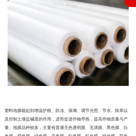
塑料地膜能起到增温护根、防冻、保墒、调节光照、节水、除草以
及控制土壤盐碱度的作用，进而促进作物早熟，提高作物质量与产
量。地膜品种较多，主要有普通无色透明膜、无滴膜、黑色膜、白
色膜、紫色膜、绿色膜、蓝色膜、红色膜、红外膜、转光膜、双色