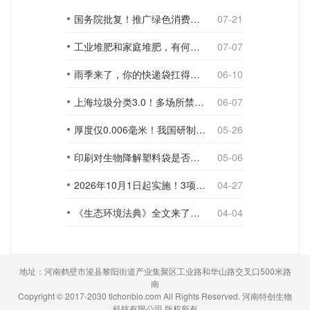
国务院批复！推广绿色消费，引导使用环保可降解包装材料
07-21
工业堆肥和家庭堆肥，有何不同？
07-07
雨季来了，你的快递袋扛得住吗？
06-10
上海垃圾分类3.0！多场所禁止使用一次性塑料袋；推动快递包装绿色转型
06-07
厚度仅0.006毫米！我国研制出超薄型全生物降解渗水地膜
05-26
印刷对生物降解塑料袋是否构成影响？
05-06
2026年10月1日起实施！3项生物降解能力检测新国标
04-27
《生态环境法典》全文来了！降解材料、生物基应用与包装环保规范
04-04
地址：河南鹤壁市浚县黎阳街道产业集聚区工业路和华山路交叉口500米路
南
Copyright © 2017-2030 tichonbio.com All Rights Reserved. 河南特创生物
科技有限公司 版权所有