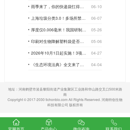
雨季来了，你的快递袋扛得住吗？
06-10
上海垃圾分类3.0！多场所禁止使用一次性塑料袋；推动快递包装绿色转型
06-07
厚度仅0.006毫米！我国研制出超薄型全生物降解渗水地膜
05-26
印刷对生物降解塑料袋是否构成影响？
05-06
2026年10月1日起实施！3项生物降解能力检测新国标
04-27
《生态环境法典》全文来了！降解材料、生物基应用与包装环保规范
04-04
地址：河南鹤壁市浚县黎阳街道产业集聚区工业路和华山路交叉口500米路
南
Copyright © 2017-2030 tichonbio.com All Rights Reserved. 河南特创生物
科技有限公司 版权所有
官网首页
产品中心
微信咨询
联系我们