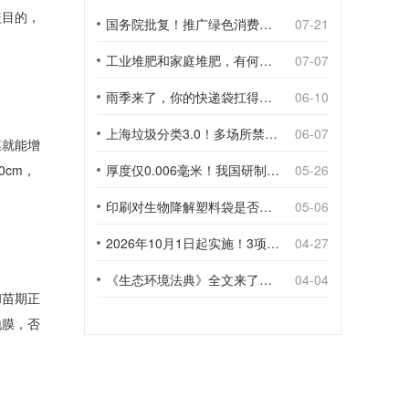
盖目的，
国务院批复！推广绿色消费，引导使用环保可降解包装材料
07-21
工业堆肥和家庭堆肥，有何不同？
07-07
雨季来了，你的快递袋扛得住吗？
06-10
上海垃圾分类3.0！多场所禁止使用一次性塑料袋；推动快递包装绿色转型
06-07
膜就能增
cm，
厚度仅0.006毫米！我国研制出超薄型全生物降解渗水地膜
05-26
印刷对生物降解塑料袋是否构成影响？
05-06
2026年10月1日起实施！3项生物降解能力检测新国标
04-27
《生态环境法典》全文来了！降解材料、生物基应用与包装环保规范
04-04
和苗期正
地膜，否