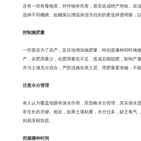
含有一些有毒物质，对作物有伤害，甚至造成绝产绝收。农
选择不同棚膜。如棚菜以增温保湿为目的的要选择透明膜；
控制施肥量
一些菜农为了高产，盲目地增加施肥量，特别是播种同时埯
产，农肥用量少，化肥用量也不足，造成后期脱肥，影响产量
并与土壤充分混合，严防浅施在表土层。用肥量要准确，不
注意水分管理
有人认为覆盖地膜有保水作用，而忽略水分管理，其实保水
常生长的关键。相反，如果土壤粘重，水分过多，缺乏氧气
则易沤根毁苗。
把握播种时间