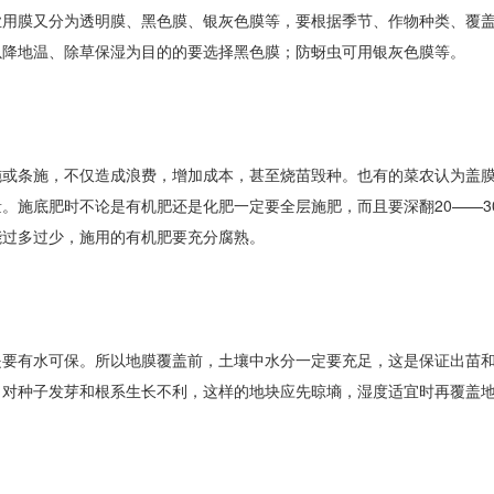
业用膜又分为透明膜、黑色膜、银灰色膜等，要根据季节、作物种类、覆
以降地温、除草保湿为目的的要选择黑色膜；防蚜虫可用银灰色膜等。
施或条施，不仅造成浪费，增加成本，甚至烧苗毁种。也有的菜农认为盖
。施底肥时不论是有机肥还是化肥一定要全层施肥，而且要深翻20——30
能过多过少，施用的有机肥要充分腐熟。
是要有水可保。所以地膜覆盖前，土壤中水分一定要充足，这是保证出苗
，对种子发芽和根系生长不利，这样的地块应先晾墒，湿度适宜时再覆盖